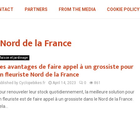
NTACT
PARTNERS
FROM THE MEDIA
COOKIE POLICY
e Nord de la France
aison et jardinage
es avantages de faire appel à un grossiste pour
n fleuriste Nord de la France
ublished by Cyclopebikes.fr
April 14, 2023
0
861
our renouveler leur stock quotidiennement, la meilleure solution pour
n fleuriste est de faire appel à un grossiste dans le Nord de la France.
la...