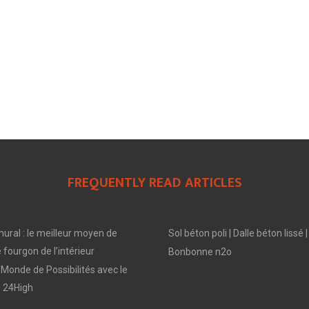
FREQUENTLY READ ARTICLES
ral : le meilleur moyen de
Sol béton poli | Dalle béton lis
 fourgon de l’intérieur
Bonbonne n2o
Monde de Possibilités avec le
 24High