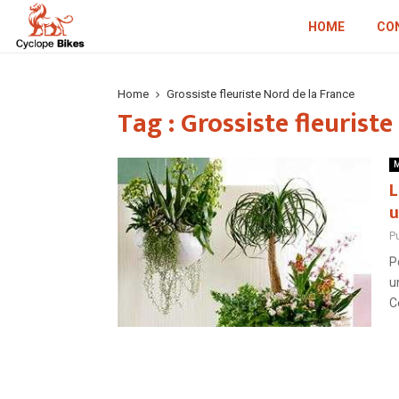
HOME
CO
Home
Grossiste fleuriste Nord de la France
Tag : Grossiste fleurist
M
L
u
P
P
u
Ce