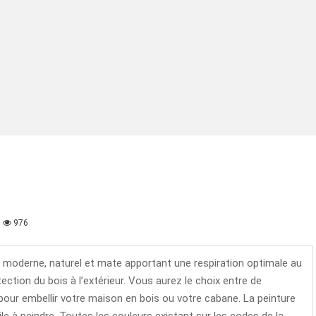
976
 moderne, naturel et mate apportant une respiration optimale au
tection du bois à l’extérieur. Vous aurez le choix entre de
pour embellir votre maison en bois ou votre cabane.
La peinture
ile à peindre.
Toutes les couleurs existant sur les codes de la