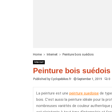
Home
Internet
Peinture bois suédois
Internet
Peinture bois suédois
Published by Cyclopebikes.fr
September 1, 2019
0
La peinture est une
peinture suedoise
de type
bois.
C’est aussi la peinture idéale pour la pro
nombreuses variétés de couleur authentique 
est résistante à tout type d’intempérie et fac