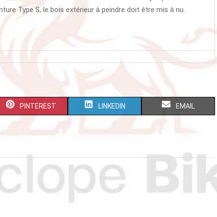
nture Type S, le bois extérieur à peindre doit être mis à nu.
S
S
S
PINTEREST
LINKEDIN
EMAIL
H
H
H
A
A
A
R
R
R
E
E
E
O
O
O
N
N
N