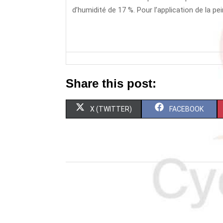
d’humidité de 17 %. Pour l’application de la pei
Share this post:
S
S
X (TWITTER)
FACEBOOK
H
H
A
A
R
R
E
E
O
O
N
N