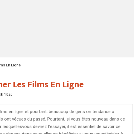
lms En Ligne
ner Les Films En Ligne
1020
films en ligne et pourtant, beaucoup de gens on tendance à
ils ont vécues du passé. Pourtant, si vous êtes nouveau dans ce
lesquellesvous devriez l’essayer, il est essentiel de savoir ce
nes choses donc vous aller en bénéficier si vous vousdécidez à