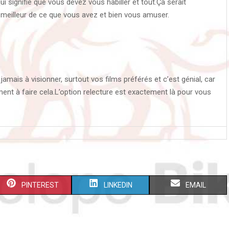
ui signifie que vous devez vous habiller et tout.Ça serait
 meilleur de ce que vous avez et bien vous amuser.
jamais à visionner, surtout vos films préférés et c’est génial, car
ment à faire cela.L’option relecture est exactement là pour vous
S
S
S
PINTEREST
LINKEDIN
EMAIL
H
H
H
A
A
A