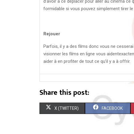
d’avoir à ce déplacer pour aller au cinéma ce q
formidable si vous pouvez simplement tirer le
Rejouer
Parfois, il y a des films donc vous ne cesserai 
visionner les films en ligne vous aidentexacte
aider à en profiter de tout ce qu’il y a à offrir.
Share this post:
S
S
X (TWITTER)
FACEBOOK
H
H
A
A