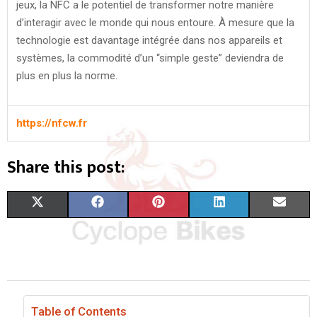
jeux, la NFC a le potentiel de transformer notre manière
d’interagir avec le monde qui nous entoure. À mesure que la
technologie est davantage intégrée dans nos appareils et
systèmes, la commodité d’un “simple geste” deviendra de
plus en plus la norme.
https://nfcw.fr
Share this post:
S
S
S
S
S
X
F
P
L
E
H
H
H
H
H
(
A
I
I
M
A
A
A
A
A
T
C
N
N
A
R
R
R
R
R
W
E
T
K
I
E
E
E
E
E
I
B
E
E
L
Table of Contents