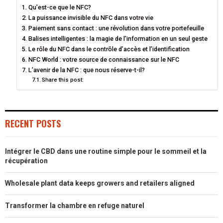
Qu’est-ce que le NFC?
O
O
O
O
O
T
O
R
D
La puissance invisible du NFC dans votre vie
N
N
N
N
N
Paiement sans contact : une révolution dans votre portefeuille
T
O
E
I
Balises intelligentes : la magie de l’information en un seul geste
E
K
S
N
Le rôle du NFC dans le contrôle d’accès et l’identification
NFC World : votre source de connaissance sur le NFC
R
T
L’avenir de la NFC : que nous réserve-t-il?
Share this post:
)
RECENT POSTS
Intégrer le CBD dans une routine simple pour le sommeil et la
récupération
Wholesale plant data keeps growers and retailers aligned
Transformer la chambre en refuge naturel