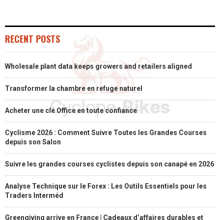
E
E
E
E
E
I
B
E
E
L
O
O
O
O
O
T
O
R
D
RECENT POSTS
N
N
N
N
N
T
O
E
I
Wholesale plant data keeps growers and retailers aligned
E
K
S
N
R
T
Transformer la chambre en refuge naturel
)
Acheter une clé Office en toute confiance
Cyclisme 2026 : Comment Suivre Toutes les Grandes Courses
depuis son Salon
Suivre les grandes courses cyclistes depuis son canapé en 2026
Analyse Technique sur le Forex : Les Outils Essentiels pour les
Traders Interméd
Greengiving arrive en France | Cadeaux d’affaires durables et