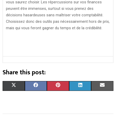
vous saurez choisir. Les répercussions sur vos finances
peuvent être immenses, surtout si vous prenez des
décisions hasardeuses sans maîtriser votre comptabilité.
Choisissez donc des outils pas nécessairement hors de prix,
mais qui vous feront gagner du temps et de la crédibilité.
Share this post:
S
S
S
S
S
X
F
P
L
E
H
H
H
H
H
(
A
I
I
M
A
A
A
A
A
T
C
N
N
A
R
R
R
R
R
W
E
T
K
I