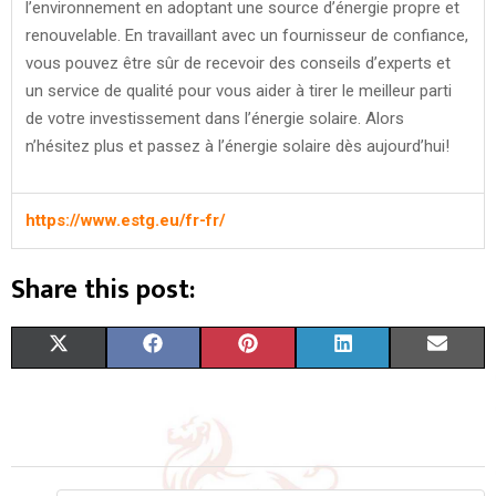
l’environnement en adoptant une source d’énergie propre et
renouvelable. En travaillant avec un fournisseur de confiance,
vous pouvez être sûr de recevoir des conseils d’experts et
un service de qualité pour vous aider à tirer le meilleur parti
de votre investissement dans l’énergie solaire. Alors
n’hésitez plus et passez à l’énergie solaire dès aujourd’hui!
https://www.estg.eu/fr-fr/
Share this post:
S
S
S
S
S
X
F
P
L
E
H
H
H
H
H
(
A
I
I
M
A
A
A
A
A
T
C
N
N
A
R
R
R
R
R
W
E
T
K
I