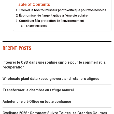
E
E
E
E
E
I
B
E
E
L
Table of Contents
Trouver le bon fournisseur photovoltaïque pour vos besoins
O
O
O
O
O
T
O
R
D
Économiser de l’argent grâce à l’énergie solaire
N
N
N
N
N
T
Contribuer à la protection de l’environnement
O
E
I
Share this post:
E
K
S
N
R
T
RECENT POSTS
)
Intégrer le CBD dans une routine simple pour le sommeil et la
récupération
Wholesale plant data keeps growers and retailers aligned
Transformer la chambre en refuge naturel
Acheter une clé Office en toute confiance
Cyclisme 2026 : Comment Suivre Toutes les Grandes Courses