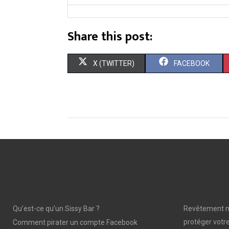
Share this post:
S
S
X (TWITTER)
FACEBOOK
H
H
A
A
R
R
E
E
O
O
N
N
Qu’est-ce qu’un Sissy Bar ?
Revêtement mu
protéger votre
Comment pirater un compte Facebook