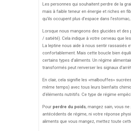
Les personnes qui souhaitent perdre de la grais
mais à faible teneur en énergie et riches en fi
qu’ils occupent plus d’espace dans l’estomac, i
Lorsque nous mangeons des glucides et des pro
/ satiété). Cela indique à votre cerveau que le
La leptine nous aide à nous sentir rassasiés 
confortablement. Mais cette boucle bien équi
certains types d’aliments. Un régime alimentai
transformés peut renverser les signaux d’arrê
En clair, cela signifie les «malbouffes» sucré
même temps) avec tous leurs bienfaits chimiq
d’éléments nutritifs. Ce type de régime empêche
Pour
perdre du poids
, mangez sain, vous ne 
antécédents de régime, ni votre réponse phys
aliments que vous mangez, mettez toute cette