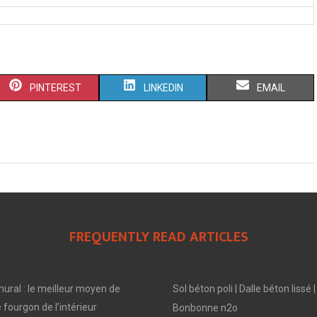
S
S
S
PINTEREST
LINKEDIN
EMAIL
H
H
H
A
A
A
R
R
R
E
E
E
O
O
O
FREQUENTLY READ ARTICLES
N
N
N
ral : le meilleur moyen de
Sol béton poli | Dalle béton lis
 fourgon de l’intérieur
Bonbonne n2o