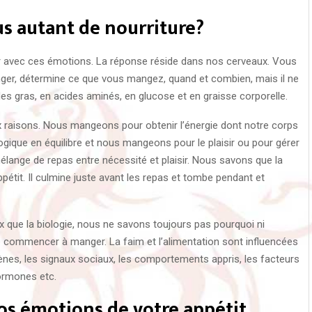
 autant de nourriture?
ger avec ces émotions. La réponse réside dans nos cerveaux. Vous
ger, détermine ce que vous mangez, quand et combien, mais il ne
es gras, en acides aminés, en glucose et en graisse corporelle.
raisons. Nous mangeons pour obtenir l’énergie dont notre corps
ogique en équilibre et nous mangeons pour le plaisir ou pour gérer
lange de repas entre nécessité et plaisir. Nous savons que la
ppétit. Il culmine juste avant les repas et tombe pendant et
ux que la biologie, nous ne savons toujours pas pourquoi ni
 commencer à manger. La faim et l’alimentation sont influencées
es, les signaux sociaux, les comportements appris, les facteurs
ormones etc.
os émotions de votre appétit