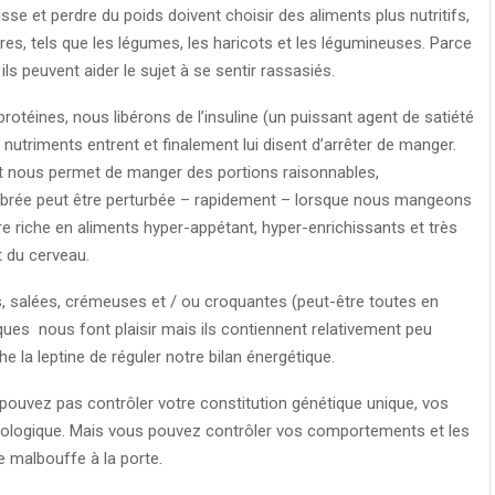
se et perdre du poids doivent choisir des aliments plus nutritifs,
bres, tels que les légumes, les haricots et les légumineuses. Parce
ls peuvent aider le sujet à se sentir rassasiés.
téines, nous libérons de l’insuline (un puissant agent de satiété
s nutriments entrent et finalement lui disent d’arrêter de manger.
et nous permet de manger des portions raisonnables,
librée peut être perturbée – rapidement – lorsque nous mangeons
re riche en aliments hyper-appétant, hyper-enrichissants et très
t du cerveau.
es, salées, crémeuses et / ou croquantes (peut-être toutes en
ues nous font plaisir mais ils contiennent relativement peu
 la leptine de réguler notre bilan énergétique.
pouvez pas contrôler votre constitution génétique unique, vos
iologique. Mais vous pouvez contrôler vos comportements et les
 malbouffe à la porte.